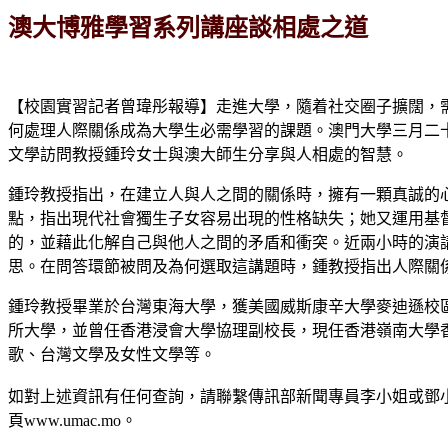
澳大博雅學習系列講座談相處之道
【校園實習記者曾瑋彤報導】走進大學，隨着社交圈子擴闊，
何處理人際關係成為大學生必需學習的課題。澳門大學三月二
文學訪問教授鍾玲女士與澳大師生分享與人相處的智慧。
鍾玲教授指出，在建立人與人之間的關係時，擁有一顆真誠的心
點，指出現代社會獨生子女容易出現的性格缺失；她又運用基
的，並藉此化解自己與他人之間的矛盾和衝突。近兩小時的演
思。在問答環節被問及為何選取這講題時，鍾教授指出人際關
鍾玲教授畢業於台灣東海大學，獲美國威斯康辛大學麥迪遜校
所大學，並曾任香港浸會大學協理副校長，現任香港嶺南大學
歌、台灣文學及女性文學等。
如對上述資訊有任何查詢，請聯繫傳訊部新聞專員李小姐或鄧小姐（電話：（
頁www.umac.mo。