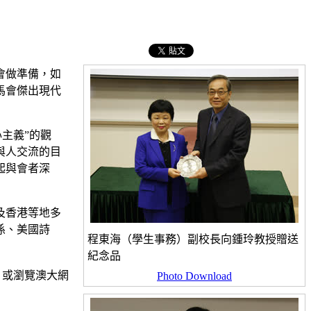
會做準備，如
馬會傑出現代
主義”的觀
與人交流的目
起與會者深
及香港等地多
係、美國詩
程東海（學生事務）副校長向鍾玲教授贈送
紀念品
o）或瀏覽澳大網
Photo Download