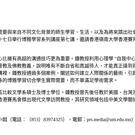
需要與來自不同文化背景的師生學習、生活，以及為將來踏出社
十七日舉行博雅學習系列講座第七講，邀請香港嶺南大學香港賽
比擁有高超的溝通技巧更為重要。鍾教授利用心理學 “自我中心
督教及佛教教義，說明唯有不斷自省和真誠待人，才能真正達到
講裡，鍾教授通過多個案例，闡述如何建立人際關係的藝術，引
係的博雅學習切合學生實際需要，而不單滿足學術需求。
區比較文學系碩士及博士學位。鍾教授曾先後任教於美國、台灣
香港賽馬會傑出現代文學訪問教授，其研究領域包括中美文學關
853）83974325），電郵：prs.media@um.edu.m