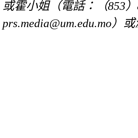
或霍小姐（電話：（
853
）
prs.media@um.edu.mo
）或