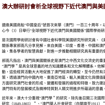
澳大辦研討會析全球視野下近代澳門與美
適逢美國商船“中國皇后”號首次來華（澳門）一百三十周年，
心今（3）日舉行“全球視野下近代澳門與美國關係”國際學術
是次國際學術研討會有中國社會科學院美國研究所研究員、《
關係專家郝雨凡分享見解，來自美國、印度、香港、中國和澳
論，集各學者的智慧貢獻，對進一步推動相關研究具有重要的
郝雨凡指出，澳門與美國關係史是澳門之中西文化交流史的重要
“澳門學＂是具全球意義的地方知識體系和文化解釋體系。他
動，這些經貿活動大大地促進了澳門經濟的轉型，至今仍然有
策，透過澳門向中國內地、東南亞地區，輸入美國文化與價值
方面研究澳門社會的形成、變遷和發展的過程和特徵，致力建
澳門特有的發展模式及精神特質對人類文明進步所蘊涵的意義
近年來，澳大十分重視“澳門學＂的研究，除先後召開三次國際
研究（1849-1865）＂、“澳門華人社會研究（自開埠至191