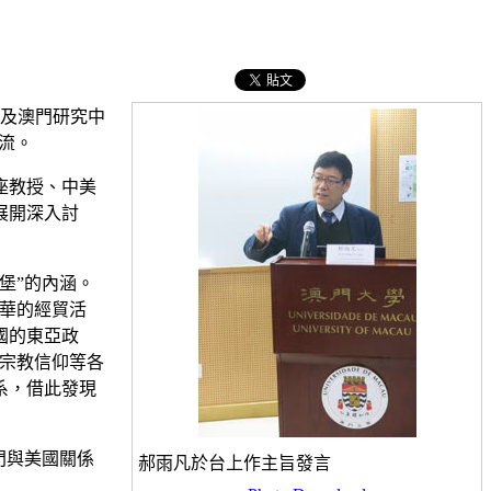
院及澳門研究中
流。
座教授、中美
展開深入討
堡”的內涵。
華的經貿活
國的東亞政
宗教信仰等各
系，借此發現
門與美國關係
郝雨凡於台上作主旨發言