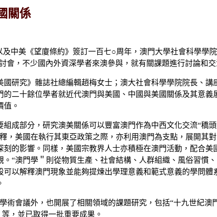
國關係
以及中美《望廈條約》簽訂一百七○周年，澳門大學社會科學學
研討會，不少國內外資深學者來澳參與，就有關課題進行討論和交
美國研究》雜誌社總編輯趙梅女士；澳大社會科學學院院長、講
門的二十餘位學者就近代澳門與美國、中國與美國關係及其意義
價值。
組成部分，研究澳美關係可以豐富澳門作為中西文化交流“穚頭
解釋，美國在執行其東亞政策之際，亦利用澳門為支點，展開其對
深刻的影響。同樣，美國宗教界人士亦積極在澳門活動，配合美
觀。“澳門學＂則從物質生產、社會結構、人群組織、風俗習慣、
設可以解釋澳門現象並能夠提煉出學理意義和範式意義的學問體
。
學術會議外，也開展了相關領域的課題研究，包括“十九世紀澳
1）＂等，並已取得一批重要成果。