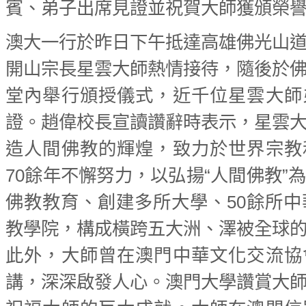
賓、弟子出席見證並祝賀大師獲頒榮
澳大一行於昨日下午抵達高雄佛光山
開山宗長星雲大師熱情接待，隨後於
堂內舉行頒授儀式，近千位星雲大師
證。趙偉校長宣讀讚辭時表示，星雲
造人間佛教的輝煌，致力於世界宗教
70餘年不懈努力，以弘揚“人間佛教”
佛教教育、創建多所大學、50餘所中
教學院，構成橫跨五大洲、澤被全球
此外，大師曾在澳門中華文化交流協
講，深深啟發人心。澳門大學讚賞大