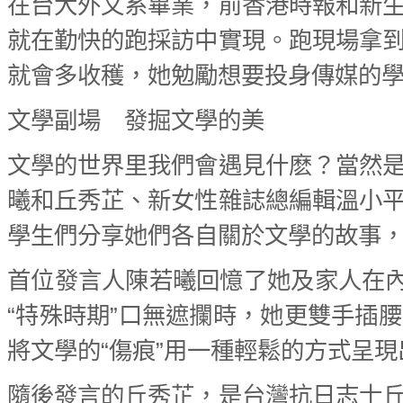
在台大外文系畢業，前香港時報和新
就在勤快的跑採訪中實現。跑現場拿
就會多收穫，她勉勵想要投身傳媒的
文學副場 發掘文學的美
文學的世界里我們會遇見什麽？當然
曦和丘秀芷、新女性雜誌總編輯溫小
學生們分享她們各自關於文學的故事
首位發言人陳若曦回憶了她及家人在內
“特殊時期”口無遮攔時，她更雙手插
將文學的“傷痕”用一種輕鬆的方式呈現
隨後發言的丘秀芷，是台灣抗日志士