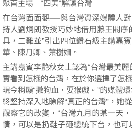
聚首主場 “四美”解讀台灣
在台灣面面觀──與台灣資深媒體人
持人劉炯朗教授巧妙地借用藤王閣序
具，二難並”引出四位鑽石級主講嘉
華、陳月卿、葉樹姍。
主講嘉賓李艷秋女士認為“台灣最美麗
實看到怎樣的台灣，在於你選擇了怎
現今稍顯“撒狗血，耍猴戲。”的媒體環
終堅持深入地瞭解“真正的台灣”，她
觀察它的改變，“台灣九月的某一天
情，可以是扔鞋子砸總統下台，也可