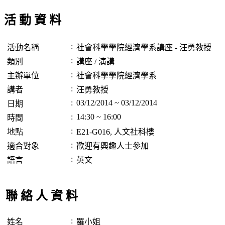
活 動 資 料
:
活動名稱
社會科學學院經濟學系講座 - 汪勇教授
:
類別
講座 / 演講
:
主辦單位
社會科學學院經濟學系
:
講者
汪勇教授
:
03/12/2014 ~ 03/12/2014
日期
:
14:30 ~ 16:00
時間
:
地點
E21-G016, 人文社科樓
:
適合對象
歡迎有興趣人士參加
:
語言
英文
聯 絡 人 資 料
:
姓名
羅小姐