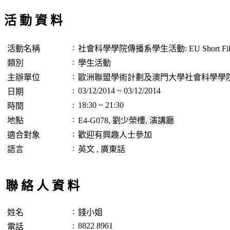
活 動 資 料
:
活動名稱
社會科學學院傳播系學生活動: EU Short Film C
:
類別
學生活動
:
主辦單位
歐洲聯盟學術計劃及澳門大學社會科學學
:
03/12/2014 ~ 03/12/2014
日期
:
18:30 ~ 21:30
時間
:
地點
E4-G078, 劉少榮樓, 演講廳
:
適合對象
歡迎有興趣人士參加
:
語言
英文 , 廣東話
聯 絡 人 資 料
:
姓名
錢小姐
:
8822 8961
電話