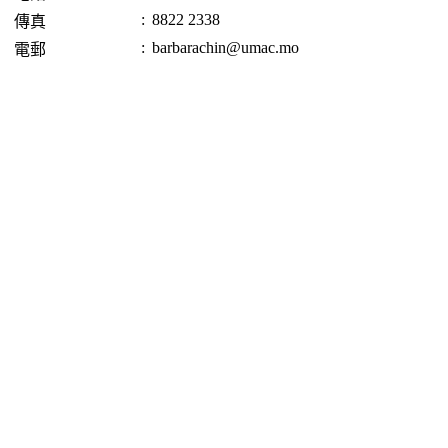
:
8822 2338
傳真
:
barbarachin@umac.mo
電郵