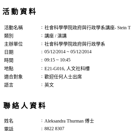
活 動 資 料
:
活動名稱
社會科學學院政府與行政學系講座- Stein Tøn
:
類別
講座 / 演講
:
主辦單位
社會科學學院政府與行政學系
:
05/12/2014 ~ 05/12/2014
日期
:
09:15 ~ 10:45
時間
:
地點
E21-G016, 人文社科樓
:
適合對象
歡迎任何人士出席
:
語言
英文
聯 絡 人 資 料
:
姓名
Aleksandra Thurman 傅士
:
8822 8307
電話