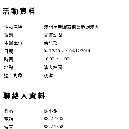
活 動 資 料
:
活動名稱
澳門長者體育總會參觀澳大
:
類別
交流訪問
:
主辦單位
傳訊部
:
04/12/2014 ~ 04/12/2014
日期
:
10:00 ~ 11:00
時間
:
地點
澳大校園
:
適合對象
訪客
聯 絡 人 資 料
:
姓名
陳小姐
:
8822 4335
電話
:
8822 2358
傳真