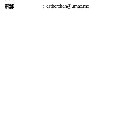
:
estherchan@umac.mo
電郵