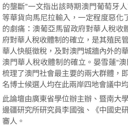
的壟斷”一文指出該時期澳門葡萄牙
等華貨向馬尼拉輸入，一定程度惡化
的劇痛：澳葡亞馬留政府對華人稅收
府對華人稅收體制的確立，是其殖民
華人快艇徵稅，及對澳門城牆內外的
澳門華人稅收體制的確立。晏雪蓮“澳門社
梳理了澳門社會最主要的兩大群體，
名博士候選人均在此兩岸四地會議中
此論壇由廣東省學位辦主辦、暨南大
邊疆研究所研究員李國強、《中國史
審人。