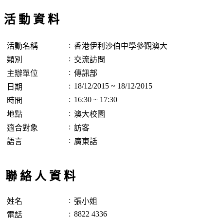
活 動 資 料
:
活動名稱
香港伊利沙伯中學參觀澳大
:
類別
交流訪問
:
主辦單位
傳訊部
:
18/12/2015 ~ 18/12/2015
日期
:
16:30 ~ 17:30
時間
:
地點
澳大校園
:
適合對象
訪客
:
語言
廣東話
聯 絡 人 資 料
:
姓名
張小姐
:
8822 4336
電話