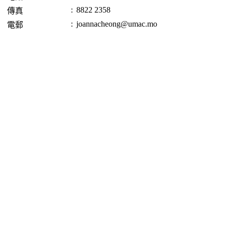
:
8822 2358
傳真
:
joannacheong@umac.mo
電郵