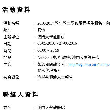
活 動 資 料
:
活動名稱
2016/2017 學年學士學位課程招生報名：內地生
:
類別
其他
:
主辦單位
澳門大學註冊處
:
03/05/2016 ~ 27/06/2016
日期
:
00:00 ~ 23:59
時間
:
地點
N6-G002室, 行政樓, 澳門大學註冊處
:
內容
報名期間請登入：
http://reg.umac.mo/ admis
關入學規條。
:
適合對象
歡迎有興趣人士報名
聯 絡 人 資 料
:
姓名
澳門大學註冊處