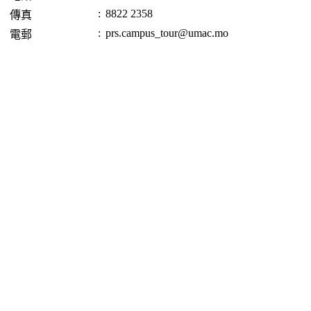
:
8822 2358
傳真
:
prs.campus_tour@umac.mo
電郵