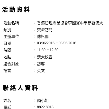
活 動 資 料
:
活動名稱
香港管理專業協會李國寶中學參觀澳大
:
類別
交流訪問
:
主辦單位
傳訊部
:
03/06/2016 ~ 03/06/2016
日期
:
11:30 ~ 12:30
時間
:
地點
澳大校園
:
適合對象
訪客
:
語言
英文
聯 絡 人 資 料
:
姓名
顏小姐
:
8822 8018
電話