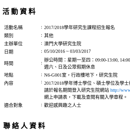
活 動 資 料
:
活動名稱
2017/2018學年研究生課程招生報名
:
類別
其他
:
主辦單位
澳門大學研究生院
:
05/10/2016 ~ 03/03/2017
日期
辦公時間：星期一至四：09:00-13:00, 14:00-17
:
時間
週六、日及公眾假期休息
:
地點
N6-G001室，行政樓地下，研究生院
:
內容
2017/2018學年博士學位、碩士學位及
請於報名期間登入研究生院網站
http://www
網上申請表，下載及查閱有關入學章程。
:
適合對象
歡迎感興趣之人士
聯 絡 人 資 料