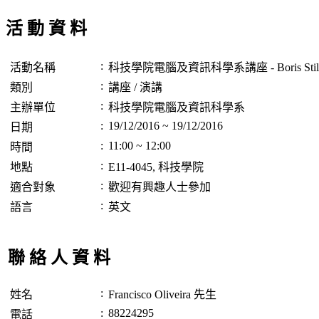
活 動 資 料
:
活動名稱
科技學院電腦及資訊科學系講座 - Boris Stil
:
類別
講座 / 演講
:
主辦單位
科技學院電腦及資訊科學系
:
19/12/2016 ~ 19/12/2016
日期
:
11:00 ~ 12:00
時間
:
地點
E11-4045, 科技學院
:
適合對象
歡迎有興趣人士參加
:
語言
英文
聯 絡 人 資 料
:
姓名
Francisco Oliveira 先生
:
88224295
電話