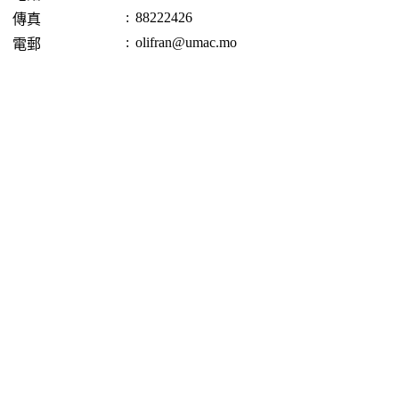
:
88222426
傳真
:
olifran@umac.mo
電郵