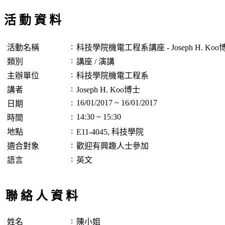
活 動 資 料
:
活動名稱
科技學院機電工程系講座 - Joseph H. Koo
:
類別
講座 / 演講
:
主辦單位
科技學院機電工程系
:
講者
Joseph H. Koo博士
:
16/01/2017 ~ 16/01/2017
日期
:
14:30 ~ 15:30
時間
:
地點
E11-4045, 科技學院
:
適合對象
歡迎有興趣人士參加
:
語言
英文
聯 絡 人 資 料
:
姓名
陳小姐