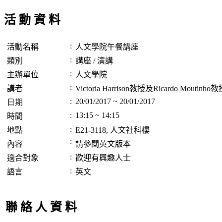
活 動 資 料
:
活動名稱
人文學院午餐講座
:
類別
講座 / 演講
:
主辦單位
人文學院
:
講者
Victoria Harrison教授及Ricardo Moutinho
:
20/01/2017 ~ 20/01/2017
日期
:
13:15 ~ 14:15
時間
:
地點
E21-3118, 人文社科樓
:
內容
請參閱英文版本
:
適合對象
歡迎有興趣人士
:
語言
英文
聯 絡 人 資 料