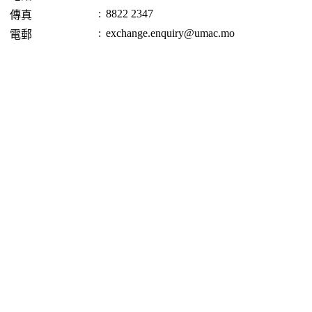
:
8822 2347
傳真
:
exchange.enquiry@umac.mo
電郵