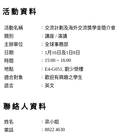
活 動 資 料
:
活動名稱
交流計劃及海外交流獎學金簡介會
:
類別
講座 / 演講
:
主辦單位
全球事務部
:
日期
1月16日及1日8日
:
15:00 ~ 16:00
時間
:
地點
E4-G051, 劉少榮樓
:
適合對象
歡迎有興趣之學生
:
語言
英文
聯 絡 人 資 料
:
姓名
梁小姐
:
8822 4630
電話